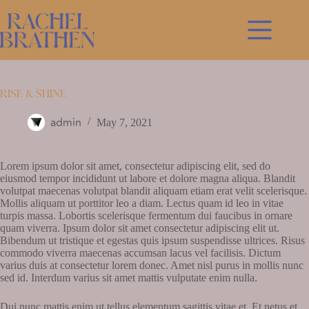
Skip
to
content
Rise & Shine
admin
May 7, 2021
Lorem ipsum dolor sit amet, consectetur adipiscing elit, sed do
eiusmod tempor incididunt ut labore et dolore magna aliqua. Blandit
volutpat maecenas volutpat blandit aliquam etiam erat velit scelerisque.
Mollis aliquam ut porttitor leo a diam. Lectus quam id leo in vitae
turpis massa. Lobortis scelerisque fermentum dui faucibus in ornare
quam viverra. Ipsum dolor sit amet consectetur adipiscing elit ut.
Bibendum ut tristique et egestas quis ipsum suspendisse ultrices. Risus
commodo viverra maecenas accumsan lacus vel facilisis. Dictum
varius duis at consectetur lorem donec. Amet nisl purus in mollis nunc
sed id. Interdum varius sit amet mattis vulputate enim nulla.
Dui nunc mattis enim ut tellus elementum sagittis vitae et. Et netus et