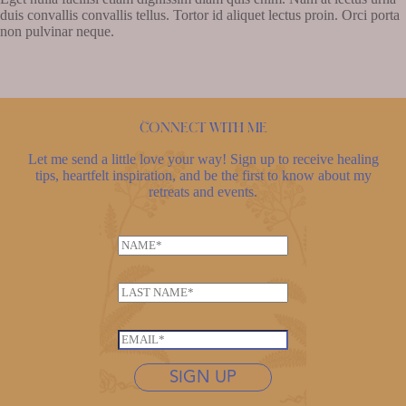
duis convallis convallis tellus. Tortor id aliquet lectus proin. Orci porta
non pulvinar neque.
Connect with me
Let me send a little love your way! Sign up to receive healing
tips, heartfelt inspiration, and be the first to know about my
retreats and events.
N
a
m
L
e
a
*
E
s
E
m
t
m
a
n
SIGN UP
a
i
a
i
l
m