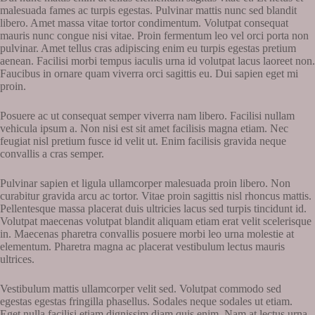
malesuada fames ac turpis egestas. Pulvinar mattis nunc sed blandit
libero. Amet massa vitae tortor condimentum. Volutpat consequat
mauris nunc congue nisi vitae. Proin fermentum leo vel orci porta non
pulvinar. Amet tellus cras adipiscing enim eu turpis egestas pretium
aenean. Facilisi morbi tempus iaculis urna id volutpat lacus laoreet non.
Faucibus in ornare quam viverra orci sagittis eu. Dui sapien eget mi
proin.
Posuere ac ut consequat semper viverra nam libero. Facilisi nullam
vehicula ipsum a. Non nisi est sit amet facilisis magna etiam. Nec
feugiat nisl pretium fusce id velit ut. Enim facilisis gravida neque
convallis a cras semper.
Pulvinar sapien et ligula ullamcorper malesuada proin libero. Non
curabitur gravida arcu ac tortor. Vitae proin sagittis nisl rhoncus mattis.
Pellentesque massa placerat duis ultricies lacus sed turpis tincidunt id.
Volutpat maecenas volutpat blandit aliquam etiam erat velit scelerisque
in. Maecenas pharetra convallis posuere morbi leo urna molestie at
elementum. Pharetra magna ac placerat vestibulum lectus mauris
ultrices.
Vestibulum mattis ullamcorper velit sed. Volutpat commodo sed
egestas egestas fringilla phasellus. Sodales neque sodales ut etiam.
Eget nulla facilisi etiam dignissim diam quis enim. Nam at lectus urna